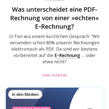
Was unter­schei­det eine PDF-
Rech­nung von einer »echten«
E‑Rechnung?
O‑Ton aus einem kürz­li­chen Gespräch: “Wir
versen­den schon 80% unse­rer Rech­nun­gen
elek­tro­nisch als PDF. Da sind wir bestens
vorbe­rei­tet auf die
E‑Rechnung
… oder
etwa nicht?
mehr erfahren
In den Medien