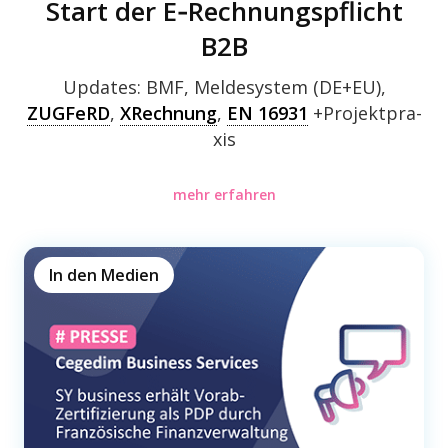
Start der E‑Rechnungspflicht
B2B
Updates: BMF, Melde­sys­tem (DE+EU),
ZUGFeRD
,
XRech­nung
,
EN 16931
+Projekt­pra­
xis
mehr erfahren
In den Medien