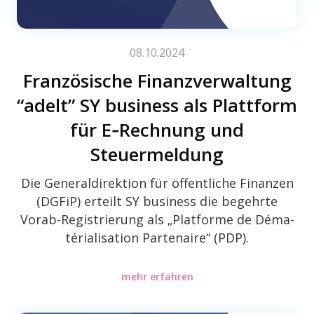
08.10.2024
Fran­zö­si­sche Finanz­ver­wal­tung
“adelt” SY busi­ness als Platt­form
für E‑Rechnung und
Steuermeldung
Die Gene­ral­di­rek­tion für öffent­li­che Finan­zen
(DGFiP) erteilt SY busi­ness die begehrte
Vorab-Regis­trie­rung als „Plat­forme de Déma­
té­ria­li­sa­tion Parten­aire“ (PDP).
mehr erfahren