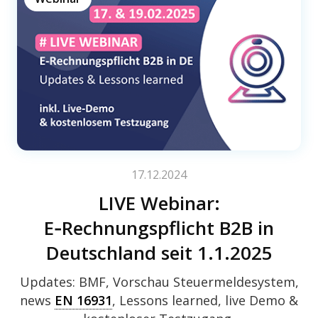
17.12.2024
LIVE Webi­nar:
E‑Rechnungspflicht B2B in
Deutsch­land seit 1.1.2025
Updates: BMF, Vorschau Steu­er­mel­de­sys­tem,
news
EN 16931
, Lessons lear­ned, live Demo &