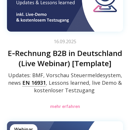
16.09.2025
E‑Rechnung B2B in Deutsch­land
(Live Webi­nar) [Temp­late]
Updates: BMF, Vorschau Steu­er­mel­de­sys­tem,
news
EN 16931
, Lessons lear­ned, live Demo &
kosten­lo­ser Testzugang
mehr erfahren
Webinar