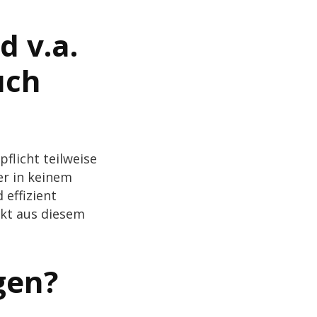
d v.a.
uch
flicht teil­weise
er in keinem
ffi­zi­ent
wirkt aus diesem
gen?