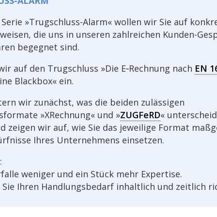
USS-ALARM
 Serie »Trug­schluss-Alarm« wollen wir Sie auf konkr
nwei­sen, die uns in unse­ren zahl­rei­chen Kunden-Ge
­ren begeg­net sind.
wir auf den Trug­schluss »Die E‑Rechnung nach
EN 1
ne Black­box« ein.
tern wir zunächst, was die beiden zuläs­si­gen
sformate »XRech­nung« und »
ZUGFeRD
« unter­schei­d
d zeigen wir auf, wie Sie das jewei­lige Format maßge
rf­nisse Ihres Unter­neh­mens einsetzen.
:
r­falle weni­ger und ein Stück mehr Exper­tise.
Sie Ihren Hand­lungs­be­darf inhalt­lich und zeit­lich ric