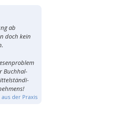
ung ab
n doch kein
n.
iesen­pro­blem
r Buch­hal­
tel­stän­di­
nehmens!
aus der Praxis