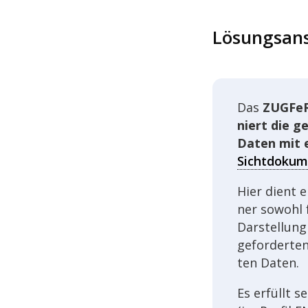
Lösungs­an­
Das
ZUGFeR
niert die g
Daten mit 
Sichtdokum
Hier dient e
ner sowohl f
Darstel­lung
gefor­der­ten
ten Daten.
Es erfüllt s