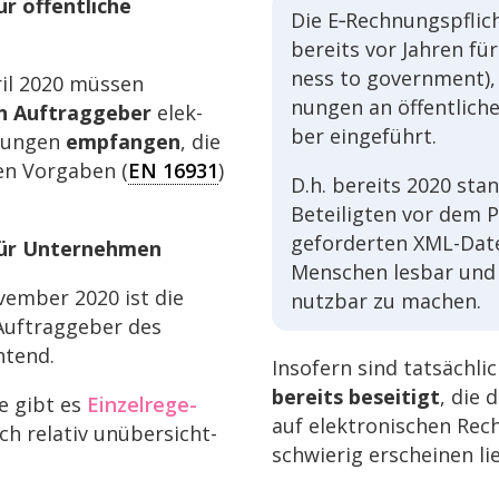
r öffent­li­che
Die E‑Rechnungspflic
bereits vor Jahren für
ness to govern­ment),
ril 2020 müssen
nun­gen an öffent­li­ch
en Auftrag­ge­ber
elek­
ber eingeführt.
­nun­gen
empfan­gen
, die
en Vorga­ben (
EN 16931
)
D.h. bereits 2020 stan
Betei­lig­ten vor dem 
gefor­der­ten XML-Dat
 für Unternehmen
Menschen lesbar und 
vem­ber 2020 ist die
nutz­bar zu machen.
uftrag­ge­ber des
htend.
Inso­fern sind tatsäch­li
bereits besei­tigt
, die 
e gibt es
Einzel­re­ge­
auf elek­tro­ni­schen Rec
ch rela­tiv unüber­sicht­
schwie­rig erschei­nen li