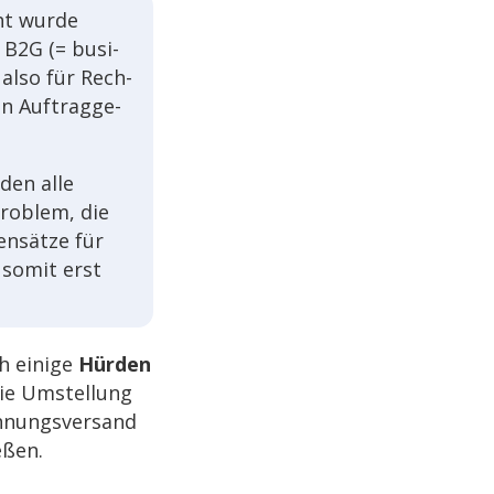
ht wurde
 B2G (= busi­
 also für Rech­
en Auftrag­ge­
­den alle
Problem, die
en­sätze für
somit erst
ch einige
Hürden
die Umstel­lung
h­nungs­ver­sand
eßen.