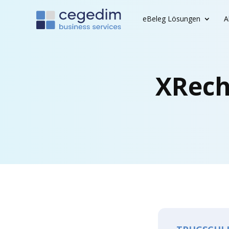
eBeleg Lösun­gen
A
XRech