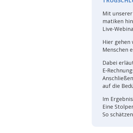
TRUGSCHL
Mit unse­rer
ma­ti­ken hi
Live-Webi­na
Hier gehen 
Menschen ei
Dabei erläu­
E‑Rechnung
Anschlie­ßen
auf die Bedü
Im Ergeb­nis
Eine Stol­pe
So schät­zen 