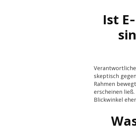
Ist E
si
Verant­wort­li­c
skep­tisch gege
Rahmen bewegt hat
erschei­nen ließ.
Blick­win­kel ehe
Was