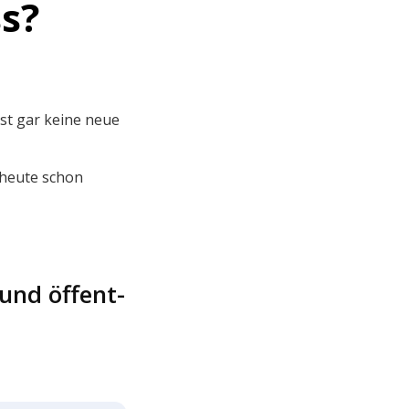
ss?
ist gar keine neue
s heute schon
und öffent­