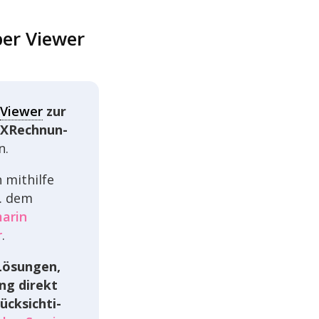
per Viewer
Viewer
zur
n XRech­nun­
n.
 mithilfe
B. dem
a­rin
r
.
Lösun­gen,
rung direkt
ck­sich­ti­