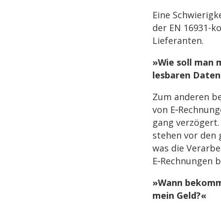
Eine Schwie­rig­k
der EN 16931-k
Lieferanten.
»Wie soll man 
les­ba­ren Daten
Zum ande­ren be
von E‑Rechnunge
gang verzö­gert
stehen vor den g
was die Verar­be
E‑Rechnungen be
»Wann bekomme
mein Geld?«