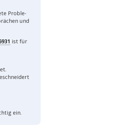
ete Proble­
sprä­chen und
6931
ist für
et.
­schnei­dert
h­tig ein.