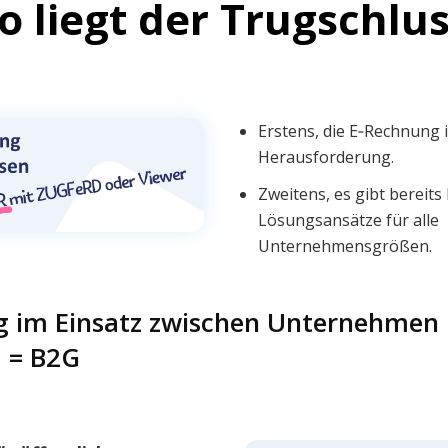
 liegt der Trugschlu
Erstens, die E‑Rechnung 
Herausforderung.
Zwei­tens, es gibt bereit
Lösungs­an­sätze für alle
Unternehmensgrößen.
 im Einsatz zwischen Unter­neh­men 
d = B2G