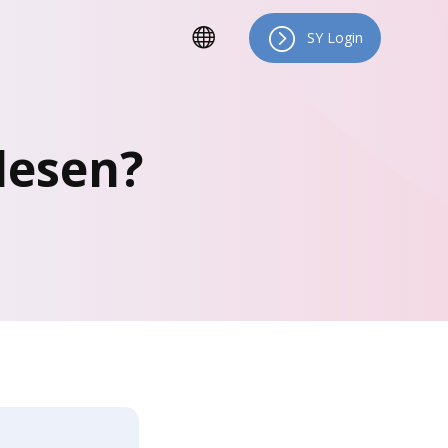
SY Login
lesen?