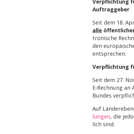
Verpflich­tung fü
Auftraggeber
Seit dem 18. Ap
alle
öffent­li­ch
tro­ni­sche Rech
den euro­päi­sch
entsprechen.
Verpflich­tung
Seit dem 27. No
E‑Rechnung an A
Bundes verpflic
Auf Länder­eben
lun­gen
, die jedo
lich sind.