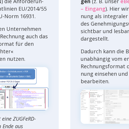
N) die Anfor­de­run­
gen
(z. B. unser
eBe
t­li­nien EU/2014/55
– Eingang
). Hier wi
EU-Norm 16931.
nung als inte­gra­ler
des Geneh­mi­gungs­
en Unter­neh­men
sicht­bar und lesba
Rech­nung auch das
dargestellt.
rmat für den
hter«
Dadurch kann die B
en nutzen.
unab­hän­gig vom e
Rech­nungs­for­mat 
nung einse­hen und
bearbeiten.
t eine ZUGFeRD-
m Ende aus