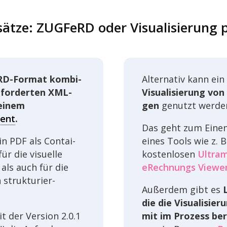
sätze: ZUGFeRD oder Visua­li­sie­rung 
D-Format kombi­
Alter­na­tiv kann ein
efor­der­ten XML-
Visua­li­sie­rung vo
einem
gen
genutzt werde
ent
.
Das geht zum Einen
in PDF als Contai­
eines Tools wie z. 
ür die visu­elle
kosten­lo­sen
Ultra­m
 als auch für die
eRech­nungs Viewe
 struk­tu­rier­
Außer­dem gibt es
die die Visua­li­sie­
eit der Version 2.0.1
mit im Prozess berü