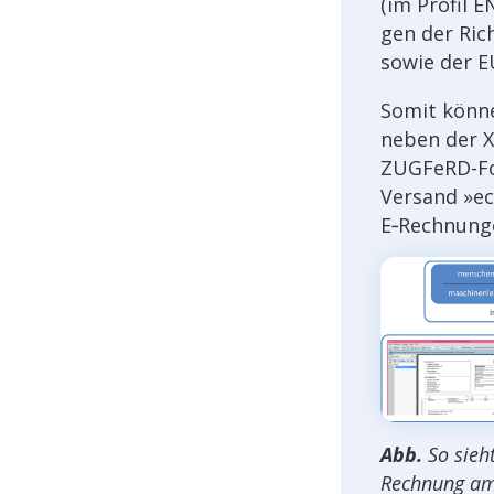
(im Profil E
gen der Rich
sowie der 
Somit könn
neben der X
ZUGFeRD-Fo
Versand »ec
E‑Rechnung
Abb.
So sieh
Rech­nung a