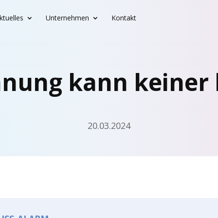
ktu­el­les
Unter­neh­men
Kontakt
­nung kann keiner 
20.03.2024