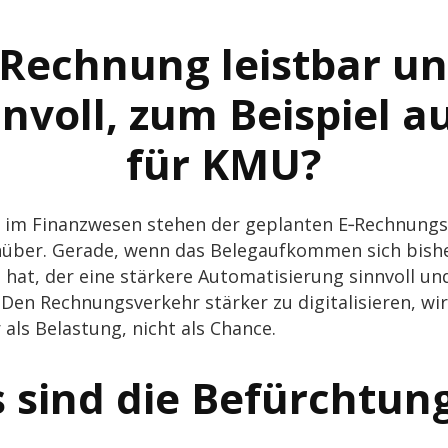
‑Rechnung leist­bar un
nn­voll, zum Beispiel a
für KMU?
he im Finanz­we­sen stehen der geplan­ten E‑Rechnungsp
n­über. Gerade, wenn das Belegauf­kom­men sich bish
, der eine stär­kere Auto­ma­ti­sie­rung sinn­voll und e
 Den Rech­nungs­ver­kehr stär­ker zu digi­ta­li­sie­ren, 
r als Belas­tung, nicht als Chance.
 sind die Befürchtun