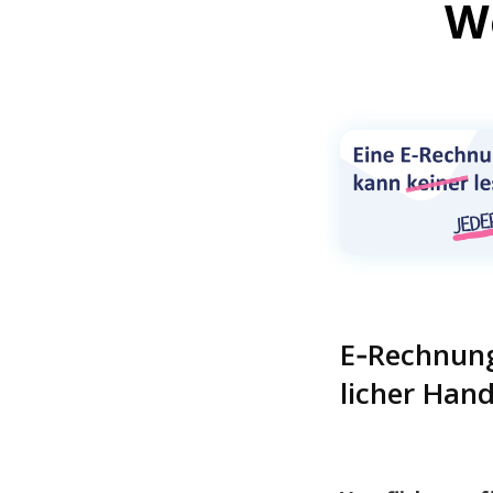
Wo
E‑Rechnung
li­cher Han