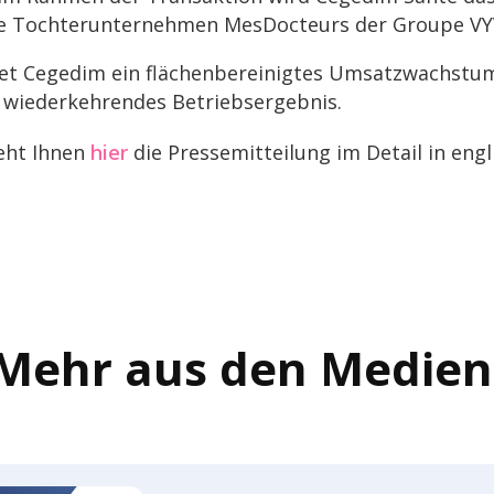
erte Toch­ter­un­ter­neh­men MesDoc­teurs der Groupe
et Cegedim ein flächen­be­rei­nig­tes Umsatz­wachs­t
s wieder­keh­ren­des Betriebsergebnis.
teht Ihnen
hier
die Pres­se­mit­tei­lung im Detail in engl
Mehr aus den Medien