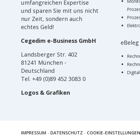
Monit
umfangreichen Expertise
Proze
und sparen Sie mit uns nicht
Proze
nur Zeit, sondern auch
Elektr
echtes Geld!
Cegedim e-Business GmbH
eBeleg
Landsberger Str. 402
Rechn
81241 München -
Rechn
Deutschland
Digita
Tel. +49 (0)89 452 3083 0
Logos & Grafiken
IMPRESSUM
-
DATENSCHUTZ
-
COOKIE-EINSTELLUNGE