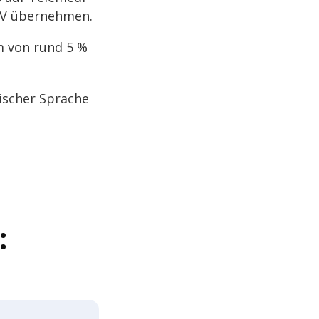
 VYV übernehmen.
um von rund 5 %
i­scher Spra­che
: