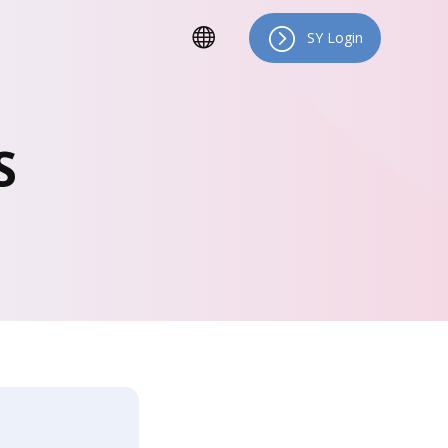
SY Login
S