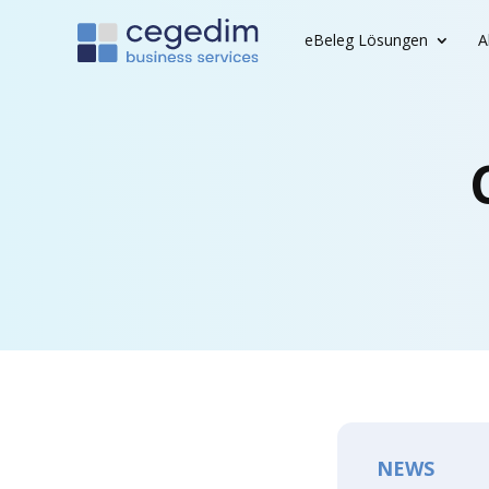
eBeleg Lösun­gen
A
NEWS