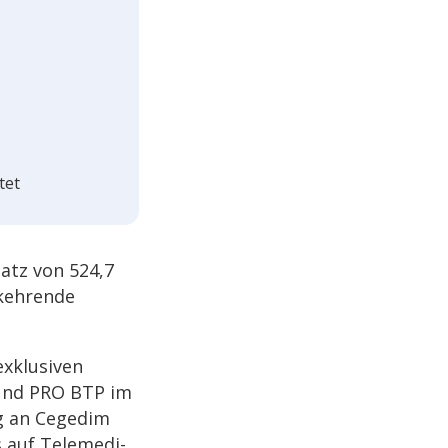
tet
satz von 524,7
keh­rende
klu­si­ven
 und PRO BTP im
ng an Cegedim
auf Tele­me­di­