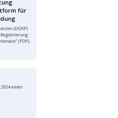
­tung
t­form für
ldung
inan­zen (DGFiP)
egis­­trie­rung
arten­aire“ (PDP).
r 2024 einen