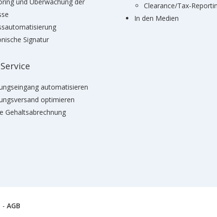
oring und Überwachung der
Clearance/Tax-Reporti
sse
In den Medien
ssautomatisierung
onische Signatur
 Service
ungseingang automatisieren
ungsversand optimieren
le Gehaltsabrechnung
N
-
AGB