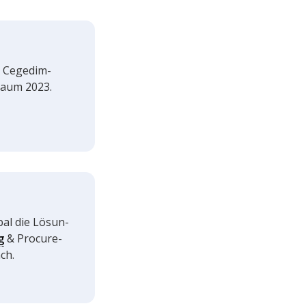
er Cegedim-
raum 2023.
bal die Lösun­
g
& Procu­re­
ch.