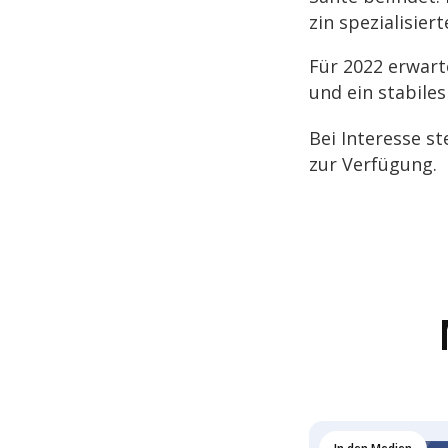
zin spezia­li­si
Für 2022 erwar­t
und ein stabi­le
Bei Inter­esse s
zur Verfügung.