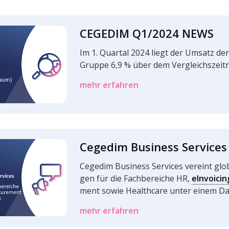
CEGEDIM Q1/2024 NEWS
Im 1. Quar­tal 2024 liegt der Umsatz d
Gruppe 6,9 % über dem Vergleichs­zeit­
mehr erfahren
Cegedim Busi­ness Services
Cegedim Busi­ness Services vereint glo
gen für die Fach­be­rei­che HR,
eInvoicin
ment sowie Health­care unter einem Da
mehr erfahren