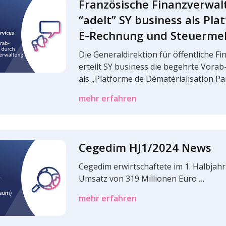
Fran­zö­si­sche Finanz­ver­wal
“adelt” SY busi­ness als Plat
E‑Rechnung und Steuerme
Die Gene­ral­di­rek­tion für öffent­li­che F
erteilt SY busi­ness die begehrte Vorab-R
als „Plat­forme de Déma­té­ria­li­sa­tion P
mehr erfahren
Cegedim HJ1/2024 News
Cegedim erwirt­schaf­tete im 1. Halb­jah
Umsatz von 319 Millio­nen Euro …
mehr erfahren