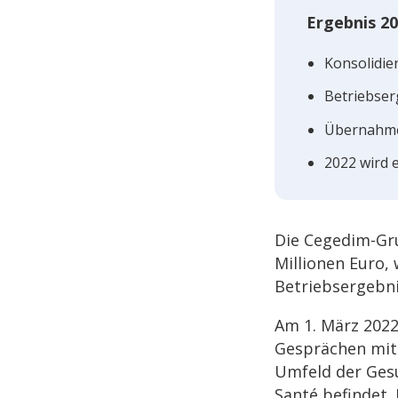
Ergeb­nis 2
Konso­li­di
Betriebs­er
Über­nahme
2022 wird e
Die Cegedim-Grup
Millio­nen Euro,
Betriebs­er­geb­
Am 1. März 2022
Gesprä­chen mit
Umfeld der Gesu
Santé befin­det.