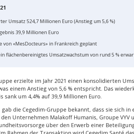
021
er­ter Umsatz 524,7 Millio­nen Euro (Anstieg um 5,6 %)
­geb­nis 39,9 Millio­nen Euro
 von «MesDoc­teurs» in Frank­reich geplant
in flächen­be­rei­nig­tes Umsatz­wachs­tum von rund 5 % erwar
pe erzielte im Jahr 2021 einen konso­li­dier­ten Um
 was einem Anstieg von 5,6 % entspricht. Das wieder­
nis sank um 4,4% auf 39,9 Millio­nen Euro.
 gab die Cegedim-Gruppe bekannt, dass sie sich in ex
 den Unter­neh­men Mala­koff Huma­nis, Groupe VYV
nd­heits­vor­sorge über den Erwerb einer Betei­li­gu
 Im Rahmen der Trans­ak­tion wird Cegedim Santé das 